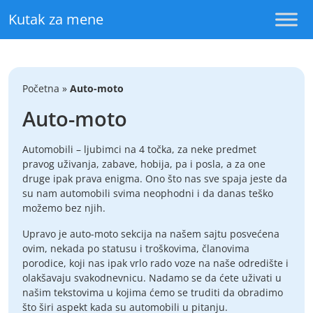
Skip to content
Kutak za mene
Početna
»
Auto-moto
Auto-moto
Automobili – ljubimci na 4 točka, za neke predmet
pravog uživanja, zabave, hobija, pa i posla, a za one
druge ipak prava enigma. Ono što nas sve spaja jeste da
su nam automobili svima neophodni i da danas teško
možemo bez njih.
Upravo je auto-moto sekcija na našem sajtu posvećena
ovim, nekada po statusu i troškovima, članovima
porodice, koji nas ipak vrlo rado voze na naše odredište i
olakšavaju svakodnevnicu. Nadamo se da ćete uživati u
našim tekstovima u kojima ćemo se truditi da obradimo
što širi aspekt kada su automobili u pitanju.