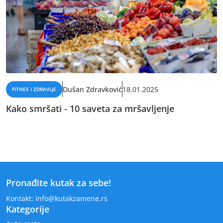
Dušan Zdravković
18.01.2025
FITNES I ZDRAVLJE
Kako smršati - 10 saveta za mršavljenje
Pronađite kutak za sebe!
Kontakt:
info
@kuta
kzamene.rs
Kategorije