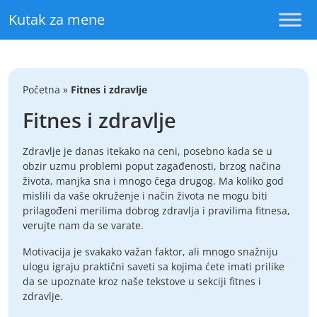
Skip to content
Kutak za mene
Početna
»
Fitnes i zdravlje
Fitnes i zdravlje
Zdravlje je danas itekako na ceni, posebno kada se u
obzir uzmu problemi poput zagađenosti, brzog načina
života, manjka sna i mnogo čega drugog. Ma koliko god
mislili da vaše okruženje i način života ne mogu biti
prilagođeni merilima dobrog zdravlja i pravilima fitnesa,
verujte nam da se varate.
Motivacija je svakako važan faktor, ali mnogo snažniju
ulogu igraju praktični saveti sa kojima ćete imati prilike
da se upoznate kroz naše tekstove u sekciji fitnes i
zdravlje.