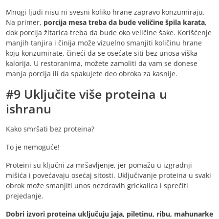
Mnogi ljudi nisu ni svesni koliko hrane zapravo konzumiraju.
Na primer,
porcija mesa treba da bude veličine špila karata
,
dok porcija žitarica treba da bude oko veličine šake. Korišćenje
manjih tanjira i činija može vizuelno smanjiti količinu hrane
koju konzumirate, čineći da se osećate siti bez unosa viška
kalorija. U restoranima, možete zamoliti da vam se donese
manja porcija ili da spakujete deo obroka za kasnije.
#9 Uključite više proteina u
ishranu
Kako smršati bez proteina?
To je nemoguće!
Proteini su ključni za mršavljenje, jer pomažu u izgradnji
mišića i povećavaju osećaj sitosti. Uključivanje proteina u svaki
obrok može smanjiti unos nezdravih grickalica i sprečiti
prejedanje.
Dobri izvori proteina uključuju jaja, piletinu, ribu, mahunarke