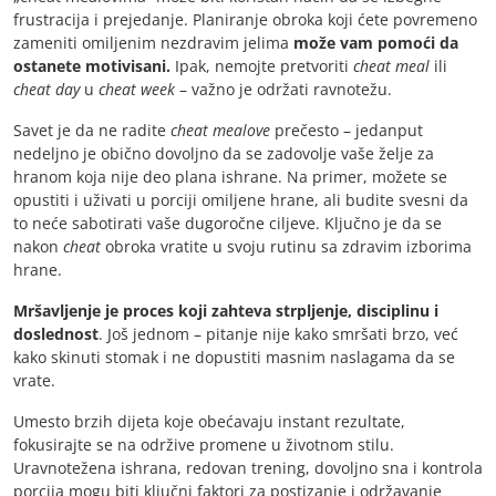
frustracija i prejedanje. Planiranje obroka koji ćete povremeno
zameniti omiljenim nezdravim jelima
može vam pomoći da
ostanete motivisani.
Ipak, nemojte pretvoriti
cheat meal
ili
cheat day
u
cheat week
– važno je održati ravnotežu.
Savet je da ne radite
cheat mealove
prečesto – jedanput
nedeljno je obično dovoljno da se zadovolje vaše želje za
hranom koja nije deo plana ishrane. Na primer, možete se
opustiti i uživati u porciji omiljene hrane, ali budite svesni da
to neće sabotirati vaše dugoročne ciljeve. Ključno je da se
nakon
cheat
obroka vratite u svoju rutinu sa zdravim izborima
hrane.
Mršavljenje je proces koji zahteva strpljenje, disciplinu i
doslednost
. Još jednom – pitanje nije kako smršati brzo, već
kako skinuti stomak i ne dopustiti masnim naslagama da se
vrate.
Umesto brzih dijeta koje obećavaju instant rezultate,
fokusirajte se na održive promene u životnom stilu.
Uravnotežena ishrana, redovan trening, dovoljno sna i kontrola
porcija mogu biti ključni faktori za postizanje i održavanje