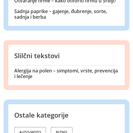
Otvaranje firme – kako otvoriti firmu u Srbiji?
Sadnja paprike – gajenje, đubrenje, sorte,
sadnja i berba
Slilčni tekstovi
Alergija na polen – simptomi, vrste, prevencija
i lečenje
Ostale kategorije
AUTO-MOTO
BIZNIS