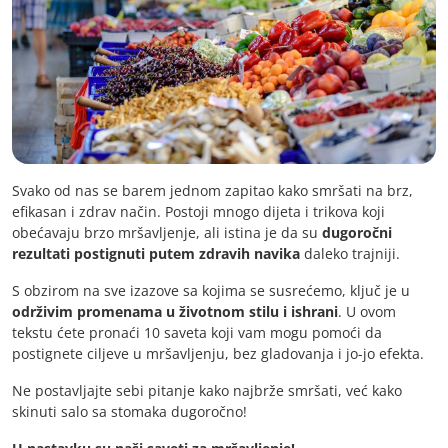
Svako od nas se barem jednom zapitao kako smršati na brz,
efikasan i zdrav način. Postoji mnogo dijeta i trikova koji
obećavaju brzo mršavljenje, ali istina je da su
dugoročni
rezultati postignuti putem zdravih navika
daleko trajniji.
S obzirom na sve izazove sa kojima se susrećemo, ključ je u
održivim promenama u životnom stilu i ishrani
. U ovom
tekstu ćete pronaći 10 saveta koji vam mogu pomoći da
postignete ciljeve u mršavljenju, bez gladovanja i jo-jo efekta.
Ne postavljajte sebi pitanje kako najbrže smršati, već kako
skinuti salo sa stomaka dugoročno!