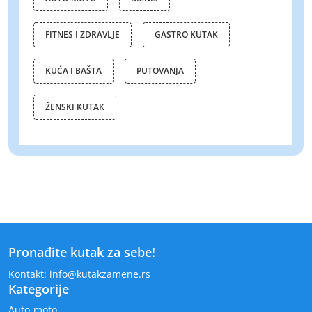
FITNES I ZDRAVLJE
GASTRO KUTAK
KUĆA I BAŠTA
PUTOVANJA
ŽENSKI KUTAK
Pronađite kutak za sebe!
Kontakt:
info
@kuta
kzamene.rs
Kategorije
Auto-moto