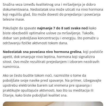
Snažna veza između kvalitetnog sna i mršavljenja je dobro
dokumentovana. Nedostatak sna može uticati na nivo hormona
koji regulišu glad, što može dovesti do prejedanja i povećanja
telesne mase.
Pokušajte da spavate
najmanje 7 do 8 sati svake noći
kako
biste obezbedili optimalne uslove za mršavljenje. Takođe,
dobar san poboljšava koncentraciju i energiju, što pomaže u
održavanju fizičke aktivnosti tokom dana.
Nedostatak sna povećava nivo hormona grelina
, koji podstiče
apetit, dok smanjuje nivo leptina, hormona koji signalizira
sitost. Ovo može rezultirati prejedanjem i izborom nezdravih
namirnica.
Ako se često budite tokom noći, razmislite o tome da
poboljšate svoje navike pred spavanje. Na primer, izbegavajte
upotrebu elektronike barem sat vremena pre spavanja i
praktikujte opuštajuće aktivnosti, kao što su meditacija ili
čitanje, kako biste poboljšali kvalitet sna.