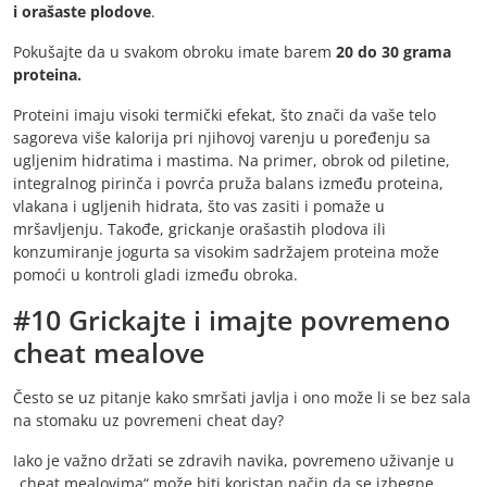
i orašaste plodove
.
Pokušajte da u svakom obroku imate barem
20 do 30 grama
proteina.
Proteini imaju visoki termički efekat, što znači da vaše telo
sagoreva više kalorija pri njihovoj varenju u poređenju sa
ugljenim hidratima i mastima. Na primer, obrok od piletine,
integralnog pirinča i povrća pruža balans između proteina,
vlakana i ugljenih hidrata, što vas zasiti i pomaže u
mršavljenju. Takođe, grickanje orašastih plodova ili
konzumiranje jogurta sa visokim sadržajem proteina može
pomoći u kontroli gladi između obroka.
#10 Grickajte i imajte povremeno
cheat mealove
Često se uz pitanje kako smršati javlja i ono može li se bez sala
na stomaku uz povremeni cheat day?
Iako je važno držati se zdravih navika, povremeno uživanje u
„cheat mealovima“ može biti koristan način da se izbegne