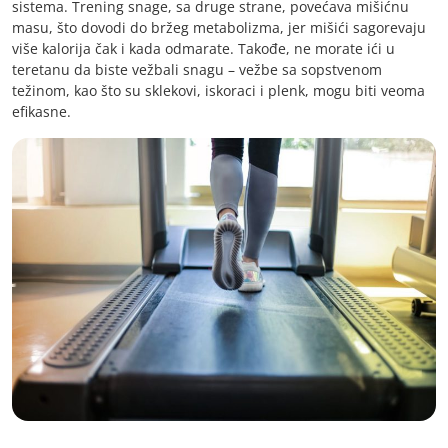
sistema. Trening snage, sa druge strane, povećava mišićnu
masu, što dovodi do bržeg metabolizma, jer mišići sagorevaju
više kalorija čak i kada odmarate. Takođe, ne morate ići u
teretanu da biste vežbali snagu – vežbe sa sopstvenom
težinom, kao što su sklekovi, iskoraci i plenk, mogu biti veoma
efikasne.