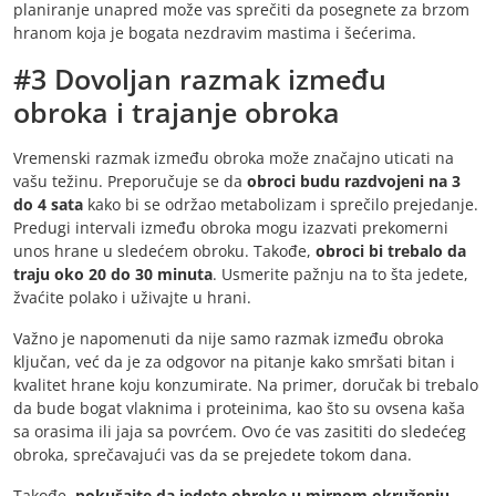
planiranje unapred može vas sprečiti da posegnete za brzom
hranom koja je bogata nezdravim mastima i šećerima.
#3 Dovoljan razmak između
obroka i trajanje obroka
Vremenski razmak između obroka može značajno uticati na
vašu težinu. Preporučuje se da
obroci budu razdvojeni na 3
do 4 sata
kako bi se održao metabolizam i sprečilo prejedanje.
Predugi intervali između obroka mogu izazvati prekomerni
unos hrane u sledećem obroku. Takođe,
obroci bi trebalo da
traju oko 20 do 30 minuta
. Usmerite pažnju na to šta jedete,
žvaćite polako i uživajte u hrani.
Važno je napomenuti da nije samo razmak između obroka
ključan, već da je za odgovor na pitanje kako smršati bitan i
kvalitet hrane koju konzumirate. Na primer, doručak bi trebalo
da bude bogat vlaknima i proteinima, kao što su ovsena kaša
sa orasima ili jaja sa povrćem. Ovo će vas zasititi do sledećeg
obroka, sprečavajući vas da se prejedete tokom dana.
Takođe,
pokušajte da jedete obroke u mirnom okruženju
,