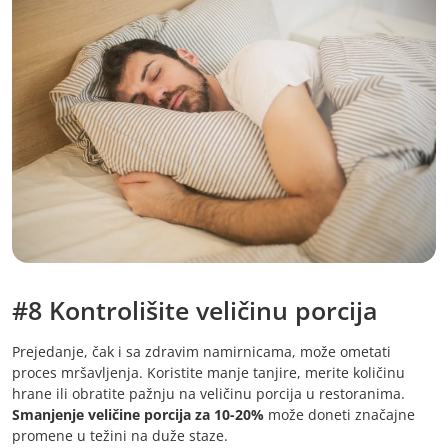
#8 Kontrolišite veličinu porcija
Prejedanje, čak i sa zdravim namirnicama, može ometati
proces mršavljenja. Koristite manje tanjire, merite količinu
hrane ili obratite pažnju na veličinu porcija u restoranima.
Smanjenje veličine porcija za 10-20%
može doneti značajne
promene u težini na duže staze.