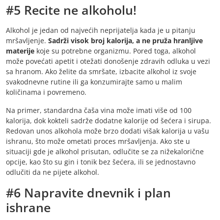
#5 Recite ne alkoholu!
Alkohol je jedan od najvećih neprijatelja kada je u pitanju
mršavljenje.
Sadrži visok broj kalorija, a ne pruža hranljive
materije
koje su potrebne organizmu. Pored toga, alkohol
može povećati apetit i otežati donošenje zdravih odluka u vezi
sa hranom. Ako želite da smršate, izbacite alkohol iz svoje
svakodnevne rutine ili ga konzumirajte samo u malim
količinama i povremeno.
Na primer, standardna čaša vina može imati više od 100
kalorija, dok kokteli sadrže dodatne kalorije od šećera i sirupa.
Redovan unos alkohola može brzo dodati višak kalorija u vašu
ishranu, što može ometati proces mršavljenja. Ako ste u
situaciji gde je alkohol prisutan, odlučite se za nižekalorične
opcije, kao što su gin i tonik bez šećera, ili se jednostavno
odlučiti da ne pijete alkohol.
#6 Napravite dnevnik i plan
ishrane