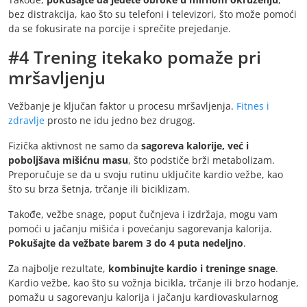
bez distrakcija, kao što su telefoni i televizori, što može pomoći
da se fokusirate na porcije i sprečite prejedanje.
#4 Trening itekako pomaže pri
mršavljenju
Vežbanje je ključan faktor u procesu mršavljenja.
Fitnes i
zdravlje
prosto ne idu jedno bez drugog.
Fizička aktivnost ne samo da
sagoreva kalorije, već i
poboljšava mišićnu masu
, što podstiče brži metabolizam.
Preporučuje se da u svoju rutinu uključite kardio vežbe, kao
što su brza šetnja, trčanje ili biciklizam.
Takođe, vežbe snage, poput čučnjeva i izdržaja, mogu vam
pomoći u jačanju mišića i povećanju sagorevanja kalorija.
Pokušajte da vežbate barem 3 do 4 puta nedeljno
.
Za najbolje rezultate,
kombinujte kardio i treninge snage
.
Kardio vežbe, kao što su vožnja bicikla, trčanje ili brzo hodanje,
pomažu u sagorevanju kalorija i jačanju kardiovaskularnog