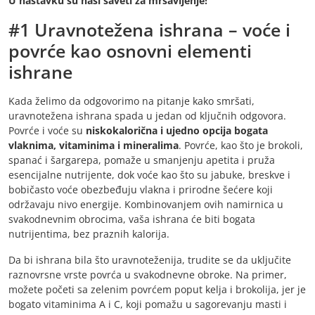
U nastavku su naši saveti za mršavljenje!
#1 Uravnotežena ishrana – voće i
povrće kao osnovni elementi
ishrane
Kada želimo da odgovorimo na pitanje kako smršati,
uravnotežena ishrana spada u jedan od ključnih odgovora.
Povrće i voće su
niskokalorična i ujedno opcija bogata
vlaknima, vitaminima i mineralima
. Povrće, kao što je brokoli,
spanać i šargarepa, pomaže u smanjenju apetita i pruža
esencijalne nutrijente, dok voće kao što su jabuke, breskve i
bobičasto voće obezbeđuju vlakna i prirodne šećere koji
održavaju nivo energije. Kombinovanjem ovih namirnica u
svakodnevnim obrocima, vaša ishrana će biti bogata
nutrijentima, bez praznih kalorija.
Da bi ishrana bila što uravnoteženija, trudite se da uključite
raznovrsne vrste povrća u svakodnevne obroke. Na primer,
možete početi sa zelenim povrćem poput kelja i brokolija, jer je
bogato vitaminima A i C, koji pomažu u sagorevanju masti i