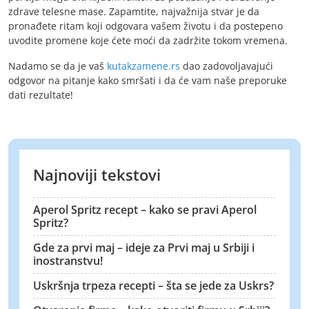
zdrave telesne mase. Zapamtite, najvažnija stvar je da
pronađete ritam koji odgovara vašem životu i da postepeno
uvodite promene koje ćete moći da zadržite tokom vremena.
Nadamo se da je vaš
kutakzamene.rs
dao zadovoljavajući
odgovor na pitanje kako smršati i da će vam naše preporuke
dati rezultate!
Najnoviji tekstovi
Aperol Spritz recept – kako se pravi Aperol
Spritz?
Gde za prvi maj – ideje za Prvi maj u Srbiji i
inostranstvu!
Uskršnja trpeza recepti – šta se jede za Uskrs?