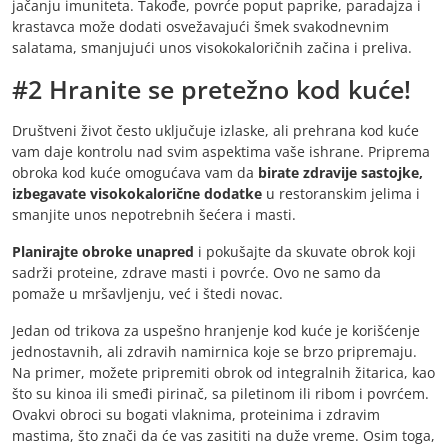
jačanju imuniteta. Takođe, povrće poput paprike, paradajza i
krastavca može dodati osvežavajući šmek svakodnevnim
salatama, smanjujući unos visokokaloričnih začina i preliva.
#2 Hranite se pretežno kod kuće!
Društveni život često uključuje izlaske, ali prehrana kod kuće
vam daje kontrolu nad svim aspektima vaše ishrane. Priprema
obroka kod kuće omogućava vam da
birate zdravije sastojke,
izbegavate visokokalorične dodatke
u restoranskim jelima i
smanjite unos nepotrebnih šećera i masti.
Planirajte obroke unapred
i pokušajte da skuvate obrok koji
sadrži proteine, zdrave masti i povrće. Ovo ne samo da
pomaže u mršavljenju, već i štedi novac.
Jedan od trikova za uspešno hranjenje kod kuće je korišćenje
jednostavnih, ali zdravih namirnica koje se brzo pripremaju.
Na primer, možete pripremiti obrok od integralnih žitarica, kao
što su kinoa ili smeđi pirinač, sa piletinom ili ribom i povrćem.
Ovakvi obroci su bogati vlaknima, proteinima i zdravim
mastima, što znači da će vas zasititi na duže vreme. Osim toga,