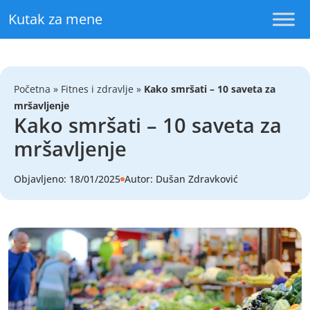
Skip to content
Kutak za mene
Početna
»
Fitnes i zdravlje
»
Kako smršati – 10 saveta za
mršavljenje
Kako smršati – 10 saveta za
mršavljenje
Objavljeno: 18/01/2025
Autor: Dušan Zdravković