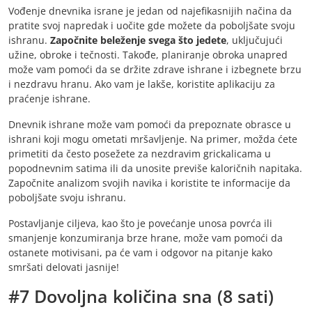
Vođenje dnevnika israne je jedan od najefikasnijih načina da
pratite svoj napredak i uočite gde možete da poboljšate svoju
ishranu.
Započnite beleženje svega što jedete
, uključujući
užine, obroke i tečnosti. Takođe, planiranje obroka unapred
može vam pomoći da se držite zdrave ishrane i izbegnete brzu
i nezdravu hranu. Ako vam je lakše, koristite aplikaciju za
praćenje ishrane.
Dnevnik ishrane može vam pomoći da prepoznate obrasce u
ishrani koji mogu ometati mršavljenje. Na primer, možda ćete
primetiti da često posežete za nezdravim grickalicama u
popodnevnim satima ili da unosite previše kaloričnih napitaka.
Započnite analizom svojih navika i koristite te informacije da
poboljšate svoju ishranu.
Postavljanje ciljeva, kao što je povećanje unosa povrća ili
smanjenje konzumiranja brze hrane, može vam pomoći da
ostanete motivisani, pa će vam i odgovor na pitanje kako
smršati delovati jasnije!
#7 Dovoljna količina sna (8 sati)